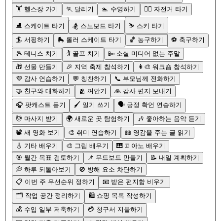
🏋️ 헬스장 가기
🏃 달리기
🏊 수영하기
🚴‍♂️ 자전거 타기
⛸️ 스케이트 타기
🏂 스노보드 타기
⛷️ 스키 타기
🏄 서핑하기
🛼 롤러 스케이트 타기
🏀 농구하기
⚽ 축구하기
🎾 테니스 치기
🏌️ 골프 치기
📴 소셜 미디어 없는 주말
🎁 선물 만들기
🎉 지역 축제 참석하기
👩‍🎨 워크숍 참석하기
💜 감사 연습하기
💬 칭찬하기
📞 부모님께 전화하기
🤝 친구와 대화하기
🫂 껴안기
🙏 감사 편지 보내기
🎧 팟캐스트 듣기
🖌️ 일기 쓰기
🗣️ 긍정 확언 연습하기
💆 마사지 받기
🌍 새로운 곳 탐험하기
🎶 좋아하는 음악 듣기
📽️ 새 영화 보기
🎨 취미 연습하기
📖 영감을 주는 글 읽기
🎸 기타 배우기
🎨 그림 배우기
🎹 피아노 배우기
🎯 월간 목표 검토하기
📌 무드보드 만들기
📝 내일 계획하기
💭 하루 되돌아보기
🚫 방해 요소 차단하기
📋 이번 주 우선순위 정하기
📧 받은 편지함 비우기
🗂️ 작업 공간 정리하기
🛍️ 쇼핑 목록 작성하기
💰 수입 일부 저축하기
💳 청구서 지불하기