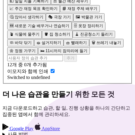
💵 일일 지출 기록하기
⚖️ 월간 예산 세우기
📈 주간 재정 목표 확인하기
📘 재정 주제 배우기
🤔 앉아서 생각하기
🎭 극장 가기
🖼️ 박물관 가기
🆕 새로운 기술 배우거나 연습하기
🗄️ 옷장 정리하기
🪴 식물에 물주기
🪣 집 청소하기
🧹 진공청소기 돌리기
🧼 바닥 닦기
🧽 설거지하기
🧺 빨래하기
🗑️ 쓰레기 내놓기
🌼 정원 가꾸기
🛌 11시까지 잠자리에 들기
추가
12개 중 0개 추가됨
이모지와 함께 인쇄
Switched to undefined
더 나은 습관을 만들기 위한 모든 것
지금 다운로드하고 습관, 할 일, 진행 상황을 하나의 간단하고
집중된 앱에서 함께 관리하세요.
Google Play
AppStore
사용 방법