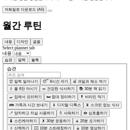
저화질로 다운로드 (A5)
월간 루틴
내용
디자인
글꼴
Select planner tab
내용
습관
달력
블록
습관
⏰ 일찍 일어나기
😴 8시간 자기
🍏 과일과 채소 먹기
💧 물 8잔 마시기
🥗 건강한 식사하기
📚 30분 책 읽기
🍳 집에서 요리하기
🛏️ 침대 정리하기
💊 비타민 먹기
👪 가족과 시간 보내기
📱 디지털 디톡스
📵 스크린 없는 식사
🪥 양치하고 치실 사용하기
🚿 샤워하기
🪷 심호흡하기
🧴 스킨케어하기
🤸 30분 운동하기
🧘 20분 요가하기
🚶 산책하기
🤸‍♀️ 10분 스트레칭하기
🧘 10분 명상하기