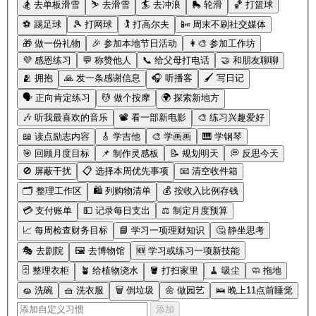
🏂 去单板滑雪
⛷️ 去滑雪
🏄 去冲浪
🛼 轮滑
🏀 打篮球
⚽️ 踢足球
🎾 打网球
🏌️ 打高尔夫
📴 周末不刷社交媒体
🎁 做一份礼物
🎉 参加本地节日活动
👩‍🎨 参加工作坊
💜 感恩练习
💬 称赞他人
📞 给父母打电话
🤝 和朋友聊聊
🫂 拥抱
🙏 发一条感谢信息
🎧 听播客
🖌️ 写日记
🗣️ 正向肯定练习
💆 做个按摩
🌍 探索新地方
🎶 听我最喜欢的音乐
📽️ 看一部新电影
🎨 练习兴趣爱好
📖 读点励志内容
🎸 学吉他
🎨 学画画
🎹 学钢琴
🎯 回顾月度目标
📌 制作灵感板
📝 规划明天
💭 反思今天
🚫 屏蔽干扰
📋 选择本周优先事项
📧 清空收件箱
🗂️ 整理工作区
🛍️ 列购物清单
💰 按收入比例存钱
💳 支付账单
💵 记录每日支出
⚖️ 制定月度预算
📈 每周检查财务目标
📘 学习一项理财知识
🤔 静坐思考
🎭 去剧院
🖼️ 去博物馆
🆕 学习或练习一项新技能
🗄️ 整理衣柜
🪴 给植物浇水
🪣 打扫家里
🧹 吸尘
🧼 拖地
🧽 洗碗
🧺 洗衣服
🗑️ 倒垃圾
🌼 做园艺
🛌 晚上11点前睡觉
添加