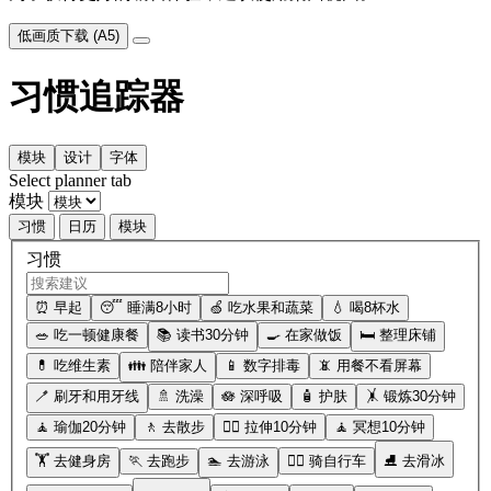
低画质下载 (A5)
习惯追踪器
模块
设计
字体
Select planner tab
模块
习惯
日历
模块
习惯
⏰ 早起
😴 睡满8小时
🍏 吃水果和蔬菜
💧 喝8杯水
🥗 吃一顿健康餐
📚 读书30分钟
🍳 在家做饭
🛏️ 整理床铺
💊 吃维生素
👪 陪伴家人
📱 数字排毒
📵 用餐不看屏幕
🪥 刷牙和用牙线
🚿 洗澡
🪷 深呼吸
🧴 护肤
🤸 锻炼30分钟
🧘 瑜伽20分钟
🚶 去散步
🤸‍♀️ 拉伸10分钟
🧘 冥想10分钟
🏋️ 去健身房
🏃 去跑步
🏊 去游泳
🚴‍♂️ 骑自行车
⛸️ 去滑冰